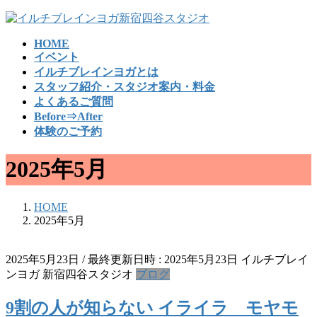
コ
ナ
ン
ビ
HOME
テ
ゲ
イベント
ン
ー
イルチブレインヨガとは
ツ
シ
スタッフ紹介・スタジオ案内・料金
へ
ョ
よくあるご質問
ス
ン
Before⇒After
キ
に
体験のご予約
ッ
移
プ
動
2025年5月
HOME
2025年5月
2025年5月23日
/ 最終更新日時 :
2025年5月23日
イルチブレイ
ンヨガ 新宿四谷スタジオ
ブログ
9割の人が知らない イライラ モヤモ