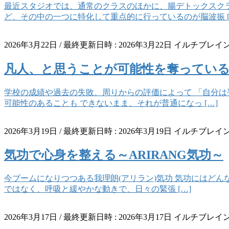
最近スタジオでは、通常のクラスのほかに、腸デトックスクラ
ど、その中の一つに特化して重点的に行っているのが脳波振 [
2026年3月22日
/ 最終更新日時 :
2026年3月22日
イルチブレイン
凡人、と思うことが可能性を奪ってい
学校の成績や過去の失敗、周りからの評価によって 「自分は
可能性のあることも できないまま、それが普通になっ […]
2026年3月19日
/ 最終更新日時 :
2026年3月19日
イルチブレイン
気功で心身を整える～ARIRANG気功～
今ブームになりつつある我理朗(アリラン)気功 気功にはどんな
ではなく、呼吸と緩やかな動きで、日々の緊張 […]
2026年3月17日
/ 最終更新日時 :
2026年3月17日
イルチブレイン