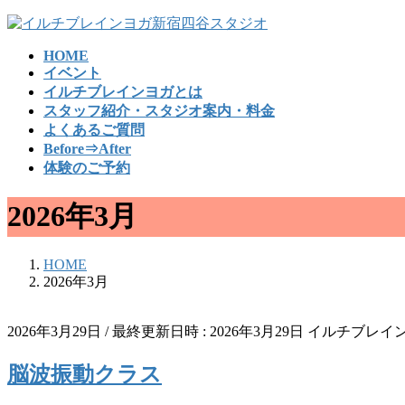
コ
ナ
ン
ビ
HOME
テ
ゲ
イベント
ン
ー
イルチブレインヨガとは
ツ
シ
スタッフ紹介・スタジオ案内・料金
へ
ョ
よくあるご質問
ス
ン
Before⇒After
キ
に
体験のご予約
ッ
移
プ
動
2026年3月
HOME
2026年3月
2026年3月29日
/ 最終更新日時 :
2026年3月29日
イルチブレイン
脳波振動クラス