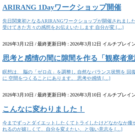
ARIRANG 1Dayワークショップ開催
先日関東初となるARIRANGワークショップが開催されまし
受けてきた方々の感想をお伝えいたします 自分が変 […]
2026年3月12日
/ 最終更新日時 :
2026年3月12日
イルチブレイン
思考と感情の間に隙間を作る「観察者意
瞑想は、 脳の「ゼロ点」を調整し 自然なバランス状態を 回
に 空間をつくることにあります。 思考や感情 […]
2026年3月10日
/ 最終更新日時 :
2026年3月10日
イルチブレイン
こんなに変わりました！
今までずっとダイエットしたくてトライしたけどなかなか痩せ
れるのが嬉しくて、自分を変えたい、と強い意志を […]