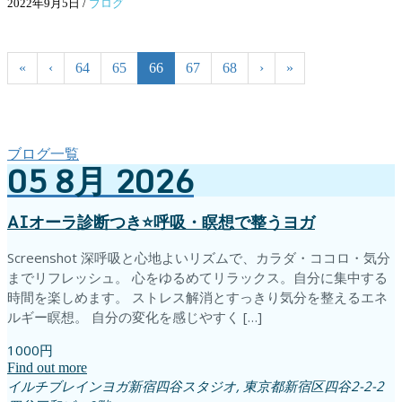
2022年9月5日
/
ブログ
«
‹
64
65
66
67
68
›
»
ブログ一覧
05
8月
2026
AIオーラ診断つき⭐️呼吸・瞑想で整うヨガ
Screenshot 深呼吸と心地よいリズムで、カラダ・ココロ・気分
までリフレッシュ。 心をゆるめてリラックス。自分に集中する
時間を楽しめます。 ストレス解消とすっきり気分を整えるエネ
ルギー瞑想。 自分の変化を感じやすく […]
1000円
Find out more
イルチブレインヨガ新宿四谷スタジオ,
東京都新宿区四谷2-2-2