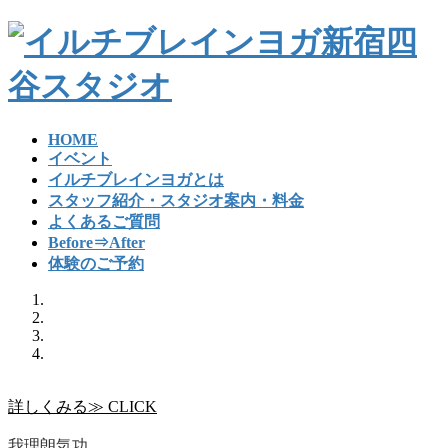
コ
ナ
ン
ビ
テ
ゲ
ン
ー
ツ
シ
へ
ョ
HOME
ス
ン
イベント
キ
に
イルチブレインヨガとは
ッ
移
スタッフ紹介・スタジオ案内・料金
プ
動
よくあるご質問
Before⇒After
体験のご予約
詳しくみる≫ CLICK
我理朗気功