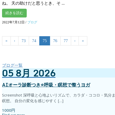
ね。 天の助けだと思うとき、そ ...
続きを読む
2022年7月12日
/
ブログ
«
‹
73
74
75
76
77
›
»
ブログ一覧
05
8月
2026
AIオーラ診断つき⭐️呼吸・瞑想で整うヨガ
Screenshot 深呼吸と心地よいリズムで、カラダ・ココロ
瞑想。 自分の変化を感じやすく […]
1000円