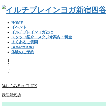
コ
ナ
ン
ビ
テ
ゲ
ン
ー
HOME
ツ
シ
イベント
へ
ョ
イルチブレインヨガとは
ス
ン
スタッフ紹介・スタジオ案内・料金
キ
に
よくあるご質問
ッ
移
Before⇒After
プ
動
体験のご予約
詳しくみる≫ CLICK
我理朗気功