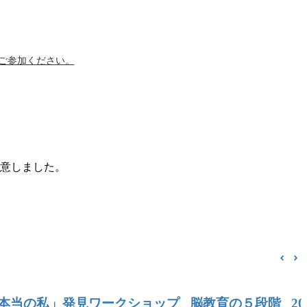
にご参加ください。
用意しました。
本当の私」発見ワークショップ
脳教育の５段階
2