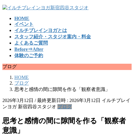
コ
ナ
ン
ビ
HOME
テ
ゲ
イベント
ン
ー
イルチブレインヨガとは
ツ
シ
スタッフ紹介・スタジオ案内・料金
へ
ョ
よくあるご質問
ス
ン
Before⇒After
キ
に
体験のご予約
ッ
移
プ
動
ブログ
HOME
ブログ
思考と感情の間に隙間を作る「観察者意識」
2026年3月12日
/ 最終更新日時 :
2026年3月12日
イルチブレイ
ンヨガ 新宿四谷スタジオ
ブログ
思考と感情の間に隙間を作る「観察者
意識」