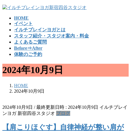
コ
ナ
ン
ビ
HOME
テ
ゲ
イベント
ン
ー
イルチブレインヨガとは
ツ
シ
スタッフ紹介・スタジオ案内・料金
へ
ョ
よくあるご質問
ス
ン
Before⇒After
キ
に
体験のご予約
ッ
移
プ
動
2024年10月9日
HOME
2024年10月9日
2024年10月9日
/ 最終更新日時 :
2024年10月9日
イルチブレイ
ンヨガ 新宿四谷スタジオ
ブログ
【肩こりほぐす】自律神経が整い肩が