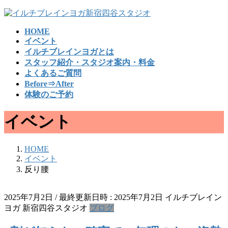
コ
ナ
ン
ビ
HOME
テ
ゲ
イベント
ン
ー
イルチブレインヨガとは
ツ
シ
スタッフ紹介・スタジオ案内・料金
へ
ョ
よくあるご質問
ス
ン
Before⇒After
キ
に
体験のご予約
ッ
移
プ
動
イベント
HOME
イベント
反り腰
2025年7月2日
/ 最終更新日時 :
2025年7月2日
イルチブレイン
ヨガ 新宿四谷スタジオ
ブログ