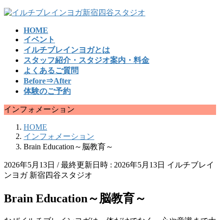
コ
ナ
ン
ビ
HOME
テ
ゲ
イベント
ン
ー
イルチブレインヨガとは
ツ
シ
スタッフ紹介・スタジオ案内・料金
へ
ョ
よくあるご質問
ス
ン
Before⇒After
キ
に
体験のご予約
ッ
移
プ
動
インフォメーション
HOME
インフォメーション
Brain Education～脳教育～
2026年5月13日
/ 最終更新日時 :
2026年5月13日
イルチブレイ
ンヨガ 新宿四谷スタジオ
Brain Education～脳教育～