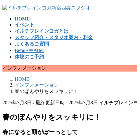
コ
ナ
ン
ビ
HOME
テ
ゲ
イベント
ン
ー
イルチブレインヨガとは
ツ
シ
スタッフ紹介・スタジオ案内・料金
へ
ョ
よくあるご質問
ス
ン
Before⇒After
キ
に
体験のご予約
ッ
移
プ
動
インフォメーション
HOME
インフォメーション
春のぼんやりをスッキリに！
2025年3月8日
/ 最終更新日時 :
2025年3月8日
イルチブレインヨ
春のぼんやりをスッキリに！
春になると頭がぼーっとして