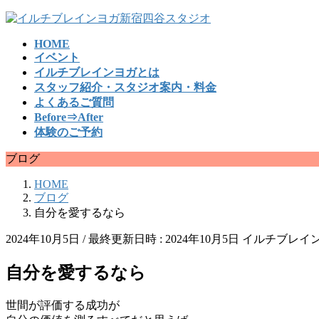
コ
ナ
ン
ビ
HOME
テ
ゲ
イベント
ン
ー
イルチブレインヨガとは
ツ
シ
スタッフ紹介・スタジオ案内・料金
へ
ョ
よくあるご質問
ス
ン
Before⇒After
キ
に
体験のご予約
ッ
移
プ
動
ブログ
HOME
ブログ
自分を愛するなら
2024年10月5日
/ 最終更新日時 :
2024年10月5日
イルチブレイン
自分を愛するなら
世間が評価する成功が