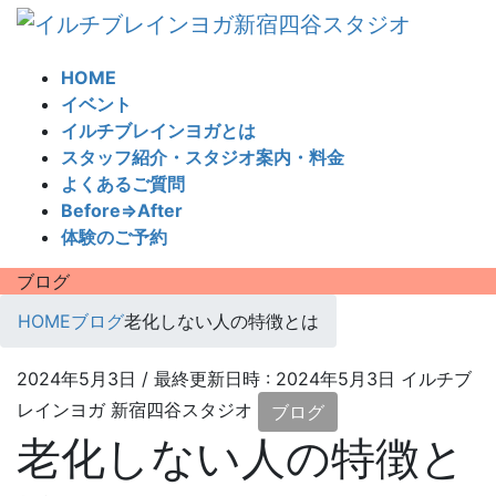
コ
ナ
ン
ビ
テ
ゲ
HOME
ン
ー
イベント
ツ
シ
イルチブレインヨガとは
へ
ョ
スタッフ紹介・スタジオ案内・料金
ス
ン
よくあるご質問
キ
に
Before⇒After
ッ
移
体験のご予約
プ
動
ブログ
HOME
ブログ
老化しない人の特徴とは
2024年5月3日
/ 最終更新日時 :
2024年5月3日
イルチブ
レインヨガ 新宿四谷スタジオ
ブログ
老化しない人の特徴と