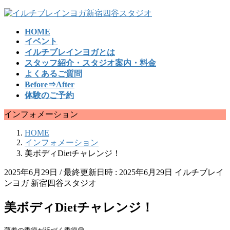
コ
ナ
ン
ビ
HOME
テ
ゲ
イベント
ン
ー
イルチブレインヨガとは
ツ
シ
スタッフ紹介・スタジオ案内・料金
へ
ョ
よくあるご質問
ス
ン
Before⇒After
キ
に
体験のご予約
ッ
移
プ
動
インフォメーション
HOME
インフォメーション
美ボディDietチャレンジ！
2025年6月29日
/ 最終更新日時 :
2025年6月29日
イルチブレイ
ンヨガ 新宿四谷スタジオ
美ボディDietチャレンジ！