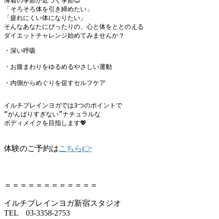
薄着の季節が近づく季節😊

「そろそろ体を引き締めたい」

「疲れにくい体になりたい」

そんなあなたにぴったりの、心と体をととのえる

ダイエットチャレンジ始めてみませんか？
・深い呼吸

・お腹まわりをゆるめるやさしい運動

・内側からめぐりを促すセルフケア

イルチブレインヨガでは3つのポイントで

“がんばりすぎない”ナチュラルな

ボディメイクを目指します💖

体験のご予約は
こちら👉
＝＝＝＝＝＝＝＝＝＝＝＝
イルチブレインヨガ新宿スタジオ
TEL 03‐3358-2753