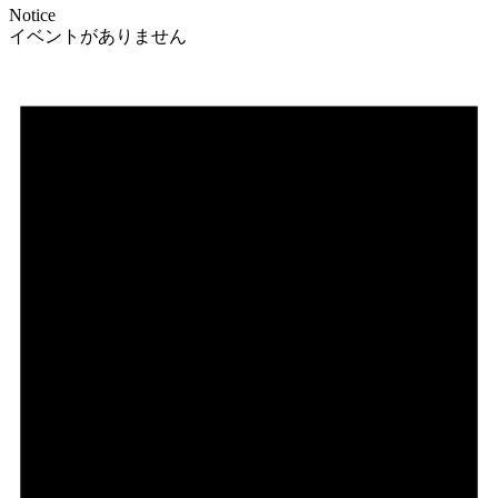
Notice
イベントがありません