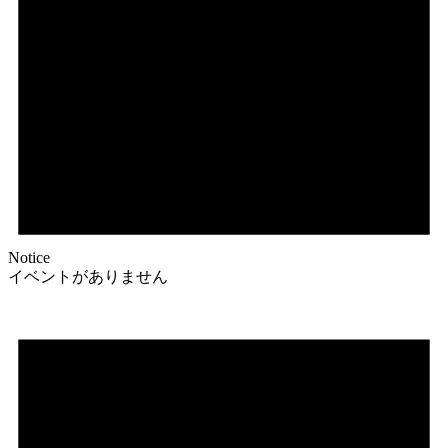
Notice
イベントがありません