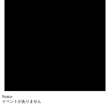
Notice
イベントがありません