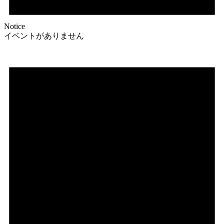
Notice
イベントがありません