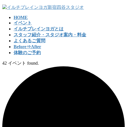
コ
ナ
ン
ビ
HOME
テ
ゲ
イベント
ン
ー
イルチブレインヨガとは
ツ
シ
スタッフ紹介・スタジオ案内・料金
へ
ョ
よくあるご質問
ス
ン
Before⇒After
キ
に
体験のご予約
ッ
移
プ
動
42 イベント found.