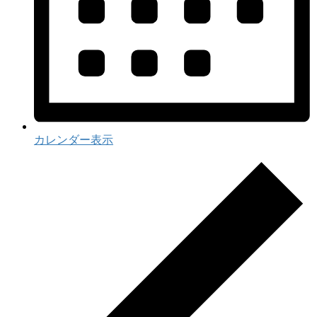
カレンダー表示