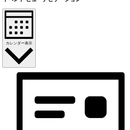
カレンダー表示