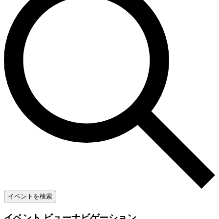
イベントを検索
イベント ビューナビゲーション