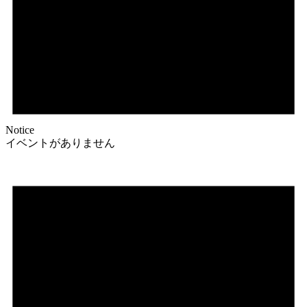
Notice
イベントがありません