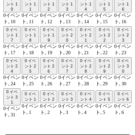
ント
1
ント
1
ント
1
ント
1
ント
1
ント
1
ント
1
0
1
2
3
4
5
6
0イベン
0イベン
0イベン
0イベン
0イベン
0イベン
0イベン
ト,
10
ト,
11
ト,
12
ト,
13
ト,
14
ト,
15
ト,
16
0 イベ
0 イベ
0 イベ
0 イベ
0 イベ
0 イベ
0 イベ
ント
1
ント
1
ント
1
ント
2
ント
2
ント
2
ント
2
7
8
9
0
1
2
3
0イベン
0イベン
0イベン
0イベン
0イベン
0イベン
0イベン
ト,
17
ト,
18
ト,
19
ト,
20
ト,
21
ト,
22
ト,
23
0 イベ
0 イベ
0 イベ
0 イベ
0 イベ
0 イベ
0 イベ
ント
2
ント
2
ント
2
ント
2
ント
2
ント
2
ント
3
4
5
6
7
8
9
0
0イベン
0イベン
0イベン
0イベン
0イベン
0イベン
0イベン
ト,
24
ト,
25
ト,
26
ト,
27
ト,
28
ト,
29
ト,
30
0 イベ
0 イベ
0 イベ
0 イベ
0 イベ
0 イベ
0 イベ
ント
3
ント
1
ント
2
ント
3
ント
4
ント
5
ント
6
1
0イベン
0イベン
0イベン
0イベン
0イベン
0イベン
0イベン
ト,
1
ト,
2
ト,
3
ト,
4
ト,
5
ト,
6
ト,
31