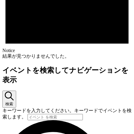
Notice
結果が見つかりませんでした。
イベントを検索してナビゲーションを
表示
検索
キーワードを入力してください。キーワードでイベントを検
索します。