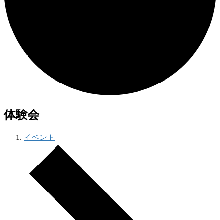
体験会
イベント