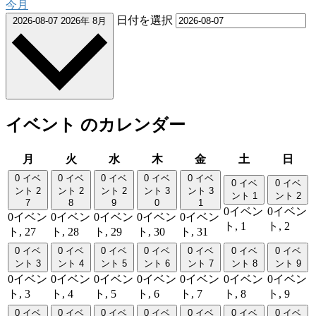
今月
日付を選択
2026-08-07
2026年 8月
イベント のカレンダー
月
火
水
木
金
土
日
月
火
水
木
金
土
日
曜
曜
曜
曜
曜
曜
曜
0 イベ
0 イベ
0 イベ
0 イベ
0 イベ
0 イベ
0 イベ
日
日
日
日
日
日
日
ント
2
ント
2
ント
2
ント
3
ント
3
ント
1
ント
2
7
8
9
0
1
0イベン
0イベン
0イベン
0イベン
0イベン
0イベン
0イベン
ト,
1
ト,
2
ト,
27
ト,
28
ト,
29
ト,
30
ト,
31
0 イベ
0 イベ
0 イベ
0 イベ
0 イベ
0 イベ
0 イベ
ント
3
ント
4
ント
5
ント
6
ント
7
ント
8
ント
9
0イベン
0イベン
0イベン
0イベン
0イベン
0イベン
0イベン
ト,
3
ト,
4
ト,
5
ト,
6
ト,
7
ト,
8
ト,
9
0 イベ
0 イベ
0 イベ
0 イベ
0 イベ
0 イベ
0 イベ