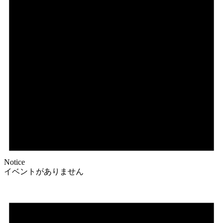
Notice
イベントがありません