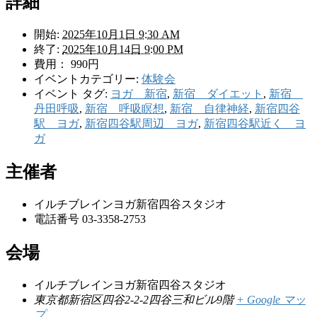
詳細
開始:
2025年10月1日 9:30 AM
終了:
2025年10月14日 9:00 PM
費用：
990円
イベントカテゴリー:
体験会
イベント タグ:
ヨガ 新宿
,
新宿 ダイエット
,
新宿
丹田呼吸
,
新宿 呼吸瞑想
,
新宿 自律神経
,
新宿四谷
駅 ヨガ
,
新宿四谷駅周辺 ヨガ
,
新宿四谷駅近く ヨ
ガ
主催者
イルチブレインヨガ新宿四谷スタジオ
電話番号
03-3358-2753
会場
イルチブレインヨガ新宿四谷スタジオ
東京都新宿区四谷2-2-2四谷三和ビル9階
+ Google マッ
プ