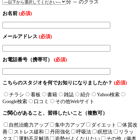
分 ～ のクラス
お名前
(必須)
メールアドレス
(必須)
お電話番号（携帯可）
(必須)
こちらのスタジオを何でお知りになりましたか？
(必須)
チラシ
看板
書籍
雑誌
紹介
Yahoo検索
Google検索
口コミ
その他Webサイト
ご関心があること、習得したいこと（複数可）
自然治癒力アップ
集中力アップ
ダイエット
体質改
善
ストレス緩和
丹田強化
呼吸法
瞑想法
リラッ
クス
運動不足解消
姿勢がよくなりたい
その他（備考