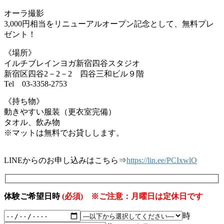
オーラ撮影
3,000円相当をリニューアルオープン記念として、無料プレ
ゼント！
《場所》
イルチブレインヨガ新宿四谷スタジオ
新宿区四谷2－2－2 四谷三和ビル９階
Tel 03‐3358-2753
《持ち物》
動きやすい服装（更衣室完備）
タオル、飲み物
※マットは無料でお貸しします。
LINEからのお申し込みはこちら⇒
https://lin.ee/PCIxwlO
体験ご希望日時
(必須) ※ご注意：月曜日は定休日です
時