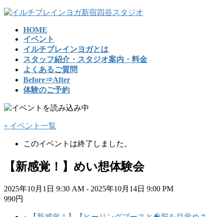
コ
ナ
ン
ビ
HOME
テ
ゲ
イベント
ン
ー
イルチブレインヨガとは
ツ
シ
スタッフ紹介・スタジオ案内・料金
へ
ョ
よくあるご質問
ス
ン
Before⇒After
キ
に
体験のご予約
ッ
移
プ
動
« イベント一覧
このイベントは終了しました。
【新感覚！】めい想体験会
2025年10月1日 9:30 AM
-
2025年10月14日 9:00 PM
990円
«
【新感覚！】【ヒーリングブースと🧠脳を目覚めさ