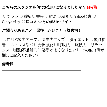
こちらのスタジオを何でお知りになりましたか？
(必須)
チラシ
看板
書籍
雑誌
紹介
Yahoo検索
Google検索
口コミ
その他Webサイト
ご関心があること、習得したいこと（複数可）
自然治癒力アップ
集中力アップ
ダイエット
体質改
善
ストレス緩和
丹田強化
呼吸法
瞑想法
リラッ
クス
運動不足解消
姿勢がよくなりたい
その他（備考
欄にご記入ください）
備考欄