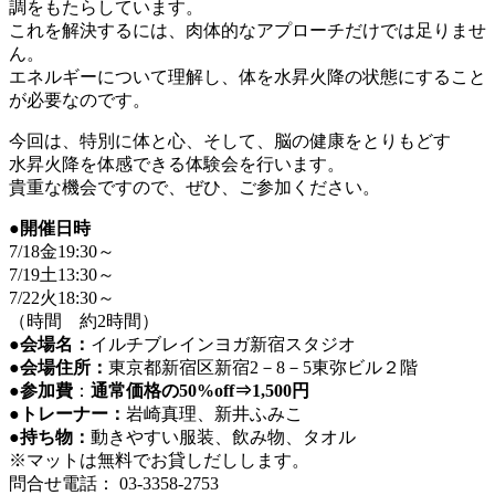
調をもたらしています。
これを解決するには、肉体的なアプローチだけでは足りませ
ん。
エネルギーについて理解し、体を水昇火降の状態にすること
が必要なのです。
今回は、特別に体と心、そして、脳の健康をとりもどす
水昇火降を体感できる体験会を行います。
貴重な機会ですので、ぜひ、ご参加ください。
●開催日時
7/18金19:30～
7/19土13:30～
7/22火18:30～
（時間 約2時間）
●会場名：
イルチブレインヨガ新宿スタジオ
●会場住所：
東京都新宿区新宿2－8－5東弥ビル２階
●参加費
：
通常価格の50%off⇒1,500円
●トレーナー：
岩崎真理、新井ふみこ
●持ち物：
動きやすい服装、飲み物、タオル
※マットは無料でお貸しだしします。
問合せ電話： 03-3358-2753