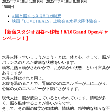
2025年7月18日 1:30 PM
-
2025年7月19日 8:30 PM
1500円
«
腸と脳すっきり‼ヨガ瞑想
映画「LOVE HEALS」上映会＆水昇火降体験会
»
【新宿スタジオ四谷へ移転！8/10Grand Openキャ
ンペーン！】
水昇火降（すいしょうかこう）とは、体と心、そして、脳が
バランスのとれた健康な状態をいいます。
頭寒足熱＝頭がさわやかで、足が温かい状態、という言葉が
ありますが、
水昇火降はそれと同じ。
お腹を温めることで、腎臓の水のエネルギーが上に上がり、
心臓の火のエネルギーが下腹にさがります。
現代人は、脳が疲労しているといわれています。情報が多
く、脳を酷使することが多いからです。
そして、その脳の疲労が肉体的、情緒的、精神的な様々な不