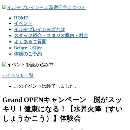
コ
ナ
ン
ビ
HOME
テ
ゲ
イベント
ン
ー
イルチブレインヨガとは
ツ
シ
スタッフ紹介・スタジオ案内・料金
へ
ョ
よくあるご質問
ス
ン
Before⇒After
キ
に
体験のご予約
ッ
移
プ
動
« イベント一覧
このイベントは終了しました。
Grand OPENキャンペーン 脳がスッ
キリ！健康になる！【水昇火降（すい
しょうかこう）】体験会