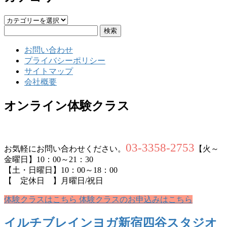
カ
検
テ
索:
ゴ
お問い合わせ
リ
プライバシーポリシー
ー
サイトマップ
会社概要
オンライン体験クラス
03-3358-2753
お気軽にお問い合わせください。
【火～
金曜日】10：00～21：30
【土・日曜日】10：00～18：00
【 定休日 】月曜日/祝日
体験クラスはこちら
体験クラスのお申込みはこちら
イルチブレインヨガ新宿四谷スタジオ