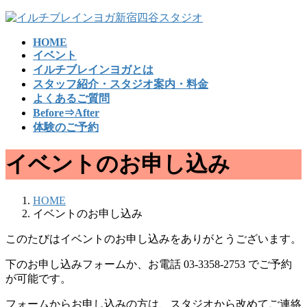
コ
ナ
ン
ビ
HOME
テ
ゲ
イベント
ン
ー
イルチブレインヨガとは
ツ
シ
スタッフ紹介・スタジオ案内・料金
へ
ョ
よくあるご質問
ス
ン
Before⇒After
キ
に
体験のご予約
ッ
移
プ
動
イベントのお申し込み
HOME
イベントのお申し込み
このたびはイベントのお申し込みをありがとうございます。
下のお申し込みフォームか、お電話 03-3358-2753 でご予約
が可能です。
フォームからお申し込みの方は、スタジオから改めてご連絡