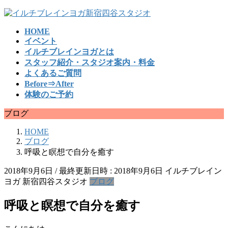
コ
ナ
ン
ビ
HOME
テ
ゲ
イベント
ン
ー
イルチブレインヨガとは
ツ
シ
スタッフ紹介・スタジオ案内・料金
へ
ョ
よくあるご質問
ス
ン
Before⇒After
キ
に
体験のご予約
ッ
移
プ
動
ブログ
HOME
ブログ
呼吸と瞑想で自分を癒す
2018年9月6日
/ 最終更新日時 :
2018年9月6日
イルチブレイン
ヨガ 新宿四谷スタジオ
ブログ
呼吸と瞑想で自分を癒す