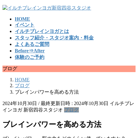
コ
ナ
ン
ビ
HOME
テ
ゲ
イベント
ン
ー
イルチブレインヨガとは
ツ
シ
スタッフ紹介・スタジオ案内・料金
へ
ョ
よくあるご質問
ス
ン
Before⇒After
キ
に
体験のご予約
ッ
移
プ
動
ブログ
HOME
ブログ
ブレインパワーを高める方法
2024年10月30日
/ 最終更新日時 :
2024年10月30日
イルチブレ
インヨガ 新宿四谷スタジオ
ブログ
ブレインパワーを高める方法